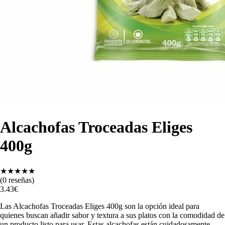
Alcachofas Troceadas Eliges
400g
★
★
★
★
★
(
0
reseñas)
3.43
€
Las Alcachofas Troceadas Eliges 400g son la opción ideal para
quienes buscan añadir sabor y textura a sus platos con la comodidad de
un producto listo para usar. Estas alcachofas están cuidadosamente