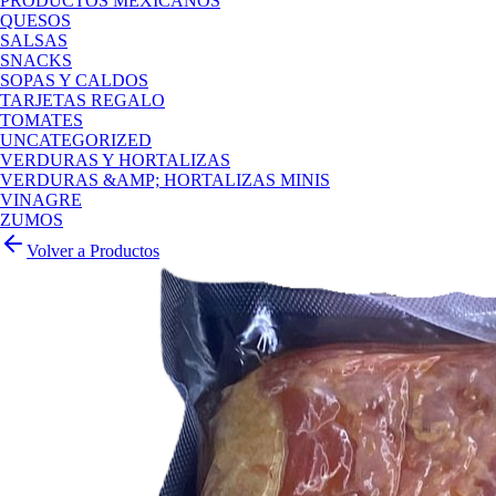
PRODUCTOS MEXICANOS
QUESOS
SALSAS
SNACKS
SOPAS Y CALDOS
TARJETAS REGALO
TOMATES
UNCATEGORIZED
VERDURAS Y HORTALIZAS
VERDURAS &AMP; HORTALIZAS MINIS
VINAGRE
ZUMOS
Volver a Productos