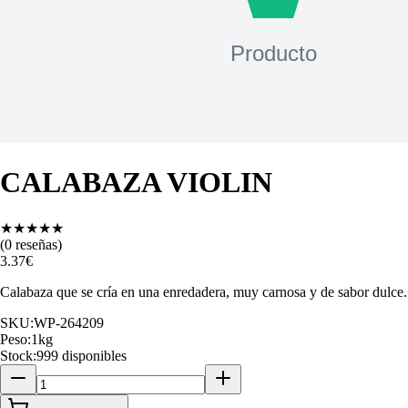
CALABAZA VIOLIN
★
★
★
★
★
(
0
reseñas)
3.37
€
Calabaza que se cría en una enredadera, muy carnosa y de sabor dulce.
SKU:
WP-264209
Peso:
1
kg
Stock:
999 disponibles