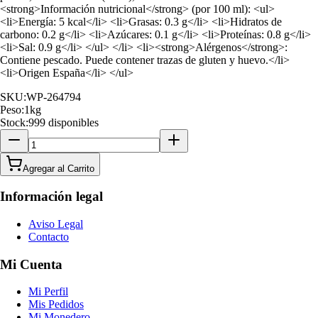
<strong>Información nutricional</strong> (por 100 ml): <ul>
<li>Energía: 5 kcal</li> <li>Grasas: 0.3 g</li> <li>Hidratos de
carbono: 0.2 g</li> <li>Azúcares: 0.1 g</li> <li>Proteínas: 0.8 g</li>
<li>Sal: 0.9 g</li> </ul> </li> <li><strong>Alérgenos</strong>:
Contiene pescado. Puede contener trazas de gluten y huevo.</li>
<li>Origen España</li> </ul>
SKU:
WP-264794
Peso:
1
kg
Stock:
999 disponibles
Agregar al Carrito
Información legal
Aviso Legal
Contacto
Mi Cuenta
Mi Perfil
Mis Pedidos
Mi Monedero