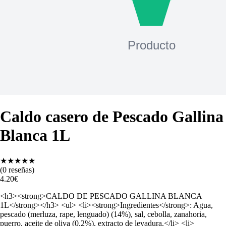
Caldo casero de Pescado Gallina
Blanca 1L
★
★
★
★
★
(
0
reseñas)
4.20
€
<h3><strong>CALDO DE PESCADO GALLINA BLANCA
1L</strong></h3> <ul> <li><strong>Ingredientes</strong>: Agua,
pescado (merluza, rape, lenguado) (14%), sal, cebolla, zanahoria,
puerro, aceite de oliva (0.2%), extracto de levadura.</li> <li>