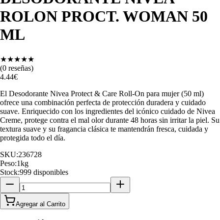
ROLON PROCT. WOMAN 50
ML
★
★
★
★
★
(
0
reseñas)
4.44
€
El Desodorante Nivea Protect & Care Roll-On para mujer (50 ml)
ofrece una combinación perfecta de protección duradera y cuidado
suave. Enriquecido con los ingredientes del icónico cuidado de Nivea
Creme, protege contra el mal olor durante 48 horas sin irritar la piel. Su
textura suave y su fragancia clásica te mantendrán fresca, cuidada y
protegida todo el día.
SKU:
236728
Peso:
1
kg
Stock:
999 disponibles
Agregar al Carrito