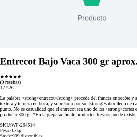
Entrecot Bajo Vaca 300 gr aprox
★
★
★
★
★
(
0
reseñas)
12.52
€
La palabra <strong>entrecot</strong> procede del francés entrecôte y si
textura y terneza en boca, y sobretodo por su <strong>sabor lleno de 
punto. No es casualidad que el entrecot sea uno de los <strong>cortes
producto 300 gr. *En la preparación de productos frescos puede existir u
SKU:
WP-264514
Peso:
0.3
kg
Stock:
999 disponibles