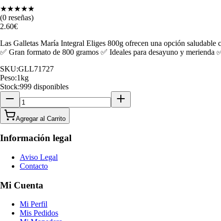
★
★
★
★
★
(
0
reseñas)
2.60
€
Las Galletas María Integral Eliges 800g ofrecen una opción saludable c
✅ Gran formato de 800 gramos ✅ Ideales para desayuno y merienda ✅ 
SKU:
GLL71727
Peso:
1
kg
Stock:
999 disponibles
Agregar al Carrito
Información legal
Aviso Legal
Contacto
Mi Cuenta
Mi Perfil
Mis Pedidos