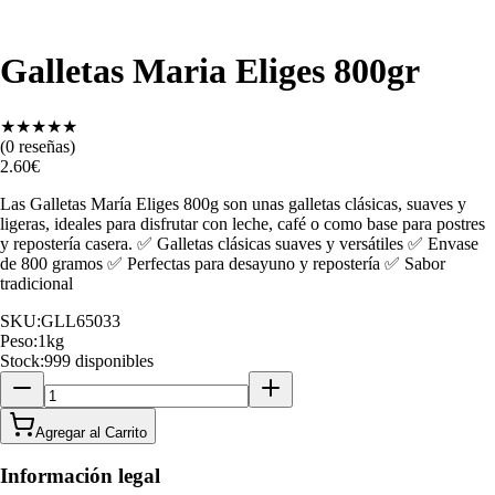
Galletas Maria Eliges 800gr
★
★
★
★
★
(
0
reseñas)
2.60
€
Las Galletas María Eliges 800g son unas galletas clásicas, suaves y
ligeras, ideales para disfrutar con leche, café o como base para postres
y repostería casera. ✅ Galletas clásicas suaves y versátiles ✅ Envase
de 800 gramos ✅ Perfectas para desayuno y repostería ✅ Sabor
tradicional
SKU:
GLL65033
Peso:
1
kg
Stock:
999 disponibles
Agregar al Carrito
Información legal