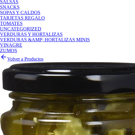
SALSAS
SNACKS
SOPAS Y CALDOS
TARJETAS REGALO
TOMATES
UNCATEGORIZED
VERDURAS Y HORTALIZAS
VERDURAS &AMP; HORTALIZAS MINIS
VINAGRE
ZUMOS
Volver a Productos