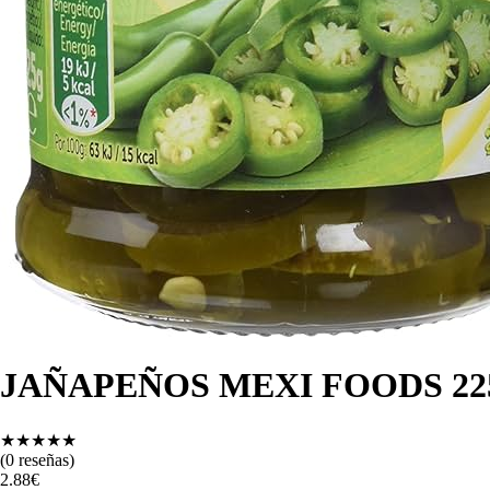
JAÑAPEÑOS MEXI FOODS 22
★
★
★
★
★
(
0
reseñas)
2.88
€