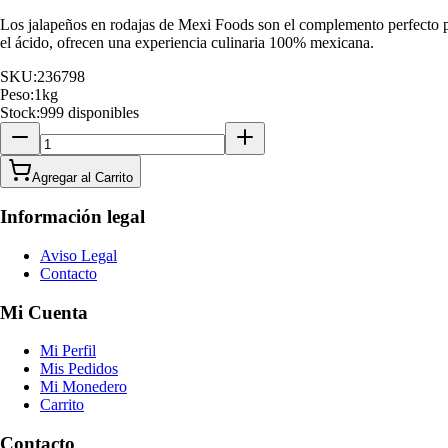
Los jalapeños en rodajas de Mexi Foods son el complemento perfecto par
el ácido, ofrecen una experiencia culinaria 100% mexicana.
SKU:
236798
Peso:
1
kg
Stock:
999 disponibles
Agregar al Carrito
Información legal
Aviso Legal
Contacto
Mi Cuenta
Mi Perfil
Mis Pedidos
Mi Monedero
Carrito
Contacto