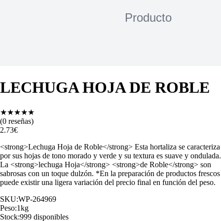
LECHUGA HOJA DE ROBLE
★
★
★
★
★
(
0
reseñas)
2.73
€
<strong>Lechuga Hoja de Roble</strong> Esta hortaliza se caracteriza
por sus hojas de tono morado y verde y su textura es suave y ondulada.
La <strong>lechuga Hoja</strong> <strong>de Roble</strong> son
sabrosas con un toque dulzón. *En la preparación de productos frescos
puede existir una ligera variación del precio final en función del peso.
SKU:
WP-264969
Peso:
1
kg
Stock:
999 disponibles