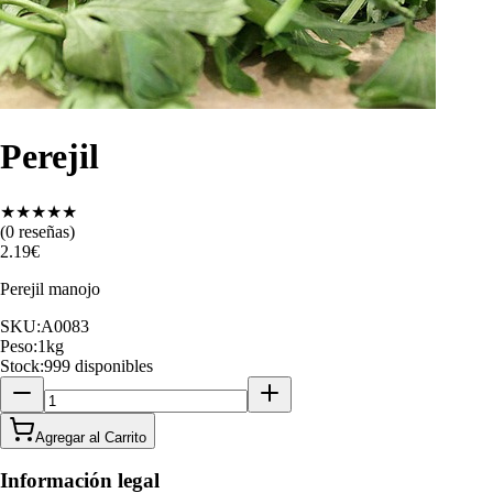
Perejil
★
★
★
★
★
(
0
reseñas)
2.19
€
Perejil manojo
SKU:
A0083
Peso:
1
kg
Stock:
999 disponibles
Agregar al Carrito
Información legal