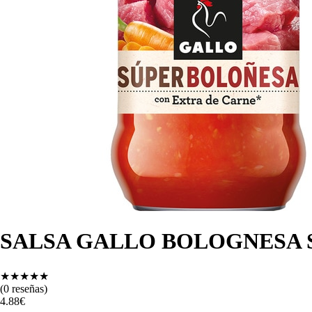
SALSA GALLO BOLOGNESA S
★
★
★
★
★
(
0
reseñas)
4.88
€