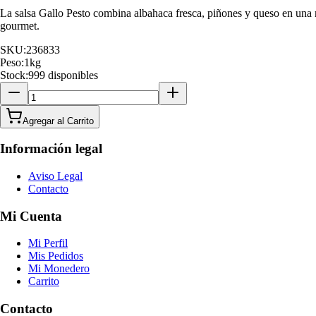
La salsa Gallo Pesto combina albahaca fresca, piñones y queso en una r
gourmet.
SKU:
236833
Peso:
1
kg
Stock:
999 disponibles
Agregar al Carrito
Información legal
Aviso Legal
Contacto
Mi Cuenta
Mi Perfil
Mis Pedidos
Mi Monedero
Carrito
Contacto