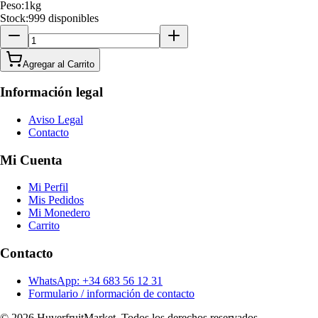
Peso:
1
kg
Stock:
999 disponibles
Agregar al Carrito
Información legal
Aviso Legal
Contacto
Mi Cuenta
Mi Perfil
Mis Pedidos
Mi Monedero
Carrito
Contacto
WhatsApp: +34 683 56 12 31
Formulario / información de contacto
© 2026 HuverfruitMarket. Todos los derechos reservados.